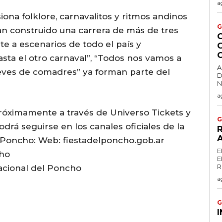
a
iona folklore, carnavalitos y ritmos andinos
G
an construido una carrera de más de tres
te a escenarios de todo el país y
C
sta el otro carnaval”, “Todos nos vamos a
A
Jueves de comadres” ya forman parte del
D
a
próximamente a través de Universo Tickets y
G
odrá seguirse en los canales oficiales de la
R
l Poncho: Web: fiestadelponcho.gob.ar
E
cho
E
acional del Poncho
a
G