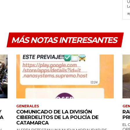
U
a
MÁS NOTAS INTERESANTES
GENERALES
GEN
Y
COMUNICADO DE LA DIVISIÓN
RA
DA
CIBERDELITOS DE LA POLICÍA DE
PR
CATAMARCA
EL 
OPE
Y
ALERTA DETECTAN UNA NUEVA MODALIDAD DE