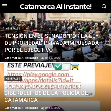
Catamarca Al Instante!
GENERALES
TENSIÓN EN EL SENADO: POR LA LEY
DE PROPIEDAD PRIVADA IMPULSADA
POR EL EJECUTIVO
Catamarca Al Instante
-
agosto 6, 2026
GENERALES
COMUNICADO DE LA DIVISIÓN
CIBERDELITOS DE LA POLICÍA DE
CATAMARCA
Catamarca Al Instante
-
agosto 6, 2026