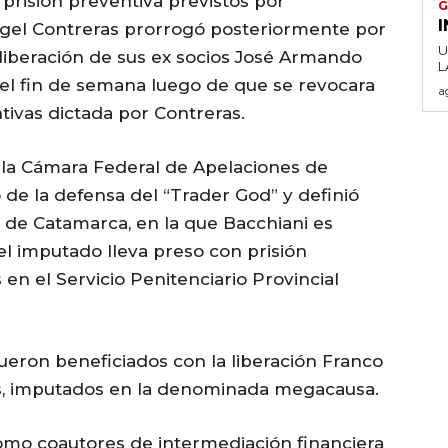
 prisión preventiva previstos por
G
 Ángel Contreras prorrogó posteriormente por
U
 liberación de sus ex socios José Armando
s el fin de semana luego de que se revocara
a
ivas dictada por Contreras.
e la Cámara Federal de Apelaciones de
 de la defensa del “Trader God” y definió
 de Catamarca, en la que Bacchiani es
 el imputado lleva preso con prisión
en el Servicio Penitenciario Provincial
ueron beneficiados con la liberación Franco
as, imputados en la denominada megacausa.
omo coautores de intermediación financiera