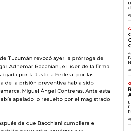
L
d
a
G
C
A
 de Tucumán revocó ayer la prórroga de
D
gar Adhemar Bacchiani, el líder de la firma
a
tigada por la Justicia Federal por las
a de la prisión preventiva había sido
G
R
atamarca, Miguel Ángel Contreras. Ante esta
había apelado lo resuelto por el magistrado
E
E
a
después de que Bacchiani cumpliera el