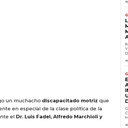
a
G
I
Y
D
a
G
Yago un muchacho
discapacitado motriz
que
nte en especial de la clase política de la
G
C
nte el
Dr. Luis Fadel, Alfredo Marchioli y
a