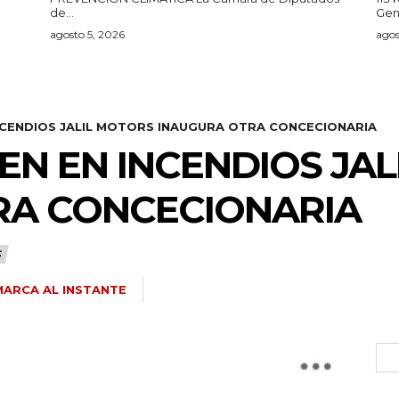
de...
Gen
agosto 5, 2026
agos