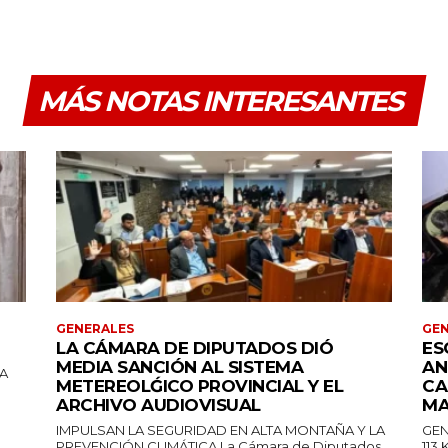
MÁS NOTAS INTERESANTES
GENERALES
GEN
LA CÁMARA DE DIPUTADOS DIÓ
ES
MEDIA SANCIÓN AL SISTEMA
AN
LA
METEREOLǴICO PROVINCIAL Y EL
CA
ARCHIVO AUDIOVISUAL
MA
IMPULSAN LA SEGURIDAD EN ALTA MONTAÑA Y LA
GEN
PREVENCIÓN CLIMÁTICA La Cámara de Diputados
113