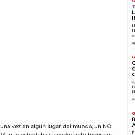
G
T
H
L
d
a
G
C
A
D
a
G
R
a una vez en algún lugar del mundo, un NO
E
A, que ostentaba su poder ante todos sus