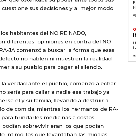
E
 cuestione sus decisiones y al mejor modo
a
G
 los habitantes del NO REINADO,
n diferentes opiniones en contra del NO
U
s RA-JA comenzó a buscar la forma que esas
a
defecto no hablen ni muestren la realidad
r a su pueblo para pagar el silencio.
o la verdad ante el pueblo, comenzó a echar
o sería para callar a nadie ese trabajo ya
erse él y su familia, llevando a destruir a
io de comida, mientras los hermanos de RA-
para brindarles medicinas a costos
 podían sobrevivir eran los que podían
o íntimo, los que levantaban las migajas