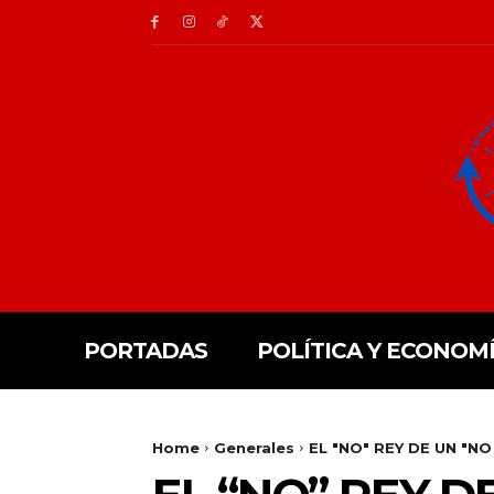
PORTADAS
POLÍTICA Y ECONOM
Home
Generales
EL "NO" REY DE UN "