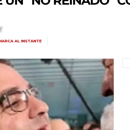
DE UN “NO REINADO” 
S
ARCA AL INSTANTE