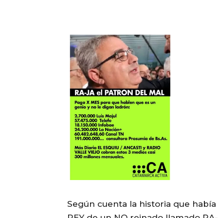
Según cuenta la historia que habí
REY de un NO reinado llamado RA-J