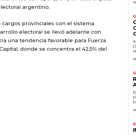
a
lectoral argentino.
G
cargos provinciales con el sistema
C
arrollo electoral se llevó adelante con
ra una tendencia favorable para Fuerza
A
D
Capital, donde se concentra el 42,5% del
a
G
R
E
E
a
G