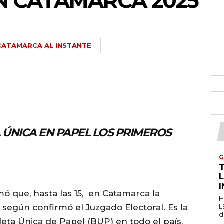
N CATAMARCA 2025
CATAMARCA AL INSTANTE
 ÚNICA EN PAPEL LOS PRIMEROS
G
T
mó que, hasta las 15, en Catamarca la
H
%, según confirmó el Juzgado Electoral
.
Es la
L
d
leta Única de Papel (BUP) en todo el país,