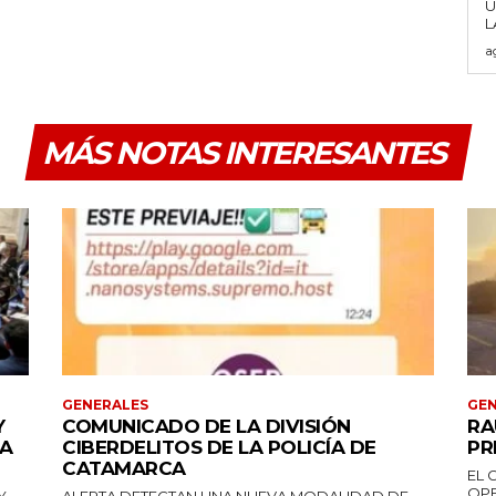
U
a
MÁS NOTAS INTERESANTES
GENERALES
GEN
Y
COMUNICADO DE LA DIVISIÓN
RA
DA
CIBERDELITOS DE LA POLICÍA DE
PR
CATAMARCA
EL 
OPE
Y
ALERTA DETECTAN UNA NUEVA MODALIDAD DE