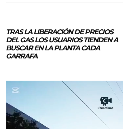
TRAS LA LIBERACIÓN DE PRECIOS
DEL GAS LOS USUARIOS TIENDEN A
BUSCAR EN LA PLANTA CADA
GARRAFA
R
e
p
r
o
d
u