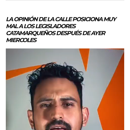
LA OPINIÓN DE LA CALLE POSICIONA MUY
MAL A LOS LEGISLADORES
CATAMARQUEÑOS DESPUÉS DE AYER
MIERCOLES
R
e
p
r
o
d
u
c
t
o
r