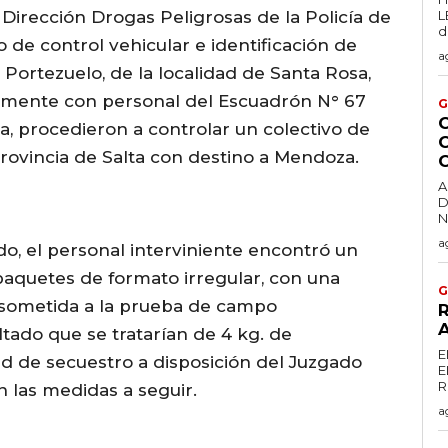
 Dirección Drogas Peligrosas de la Policía de
L
d
o de control vehicular e identificación de
a
Portezuelo, de la localidad de Santa Rosa,
amente con personal del Escuadrón N° 67
G
, procedieron a controlar un colectivo de
C
provincia de Salta con destino a Mendoza.
A
D
a
ado, el personal interviniente encontró un
 paquetes de formato irregular, con una
G
r sometida a la prueba de campo
R
tado que se tratarían de 4 kg. de
E
d de secuestro a disposición del Juzgado
E
 las medidas a seguir.
a