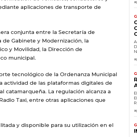
a
diante aplicaciones de transporte de
G
C
era conjunta entre la Secretaría de
a de Gabinete y Modernización, la
A
D
co y Movilidad, la Dirección de
co municipal.
a
orte tecnológico de la Ordenanza Municipal
G
R
a actividad de las plataformas digitales de
tal catamarqueña. La regulación alcanza a
E
E
 Radio Taxi, entre otras aplicaciones que
a
itada y disponible para su utilización en el
G