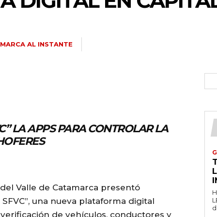
A DIGITAL EN CAPITA
MARCA AL INSTANTE
C” LA APPS PARA CONTROLAR LA
CHOFERES
G
T
del Valle de Catamarca presentó
H
SFVC”, una nueva plataforma digital
L
d
y verificación de vehículos, conductores y