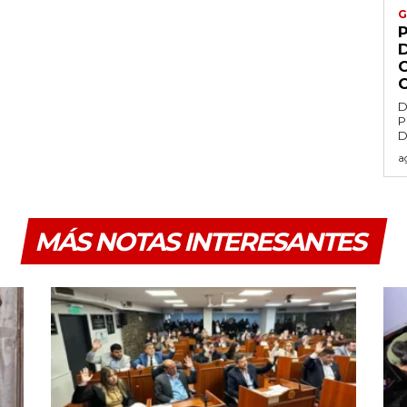
G
D
P
D
a
MÁS NOTAS INTERESANTES