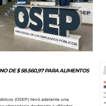
NO DE $ 58.560,97 PARA ALIMENTOS
G
U
blicos (OSEP) llevó adelante una
a
o alimentario destinado a afiliados