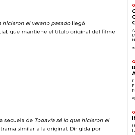
G
C
 hicieron el verano pasado
llegó
A
l, que mantiene el título original del filme
D
a
G
R
E
E
a
G
na secuela de
Todavía sé lo que hicieron el
U
trama similar a la original. Dirigida por