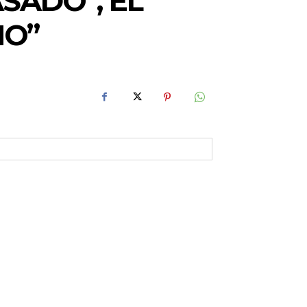
SADO”, EL
NO”