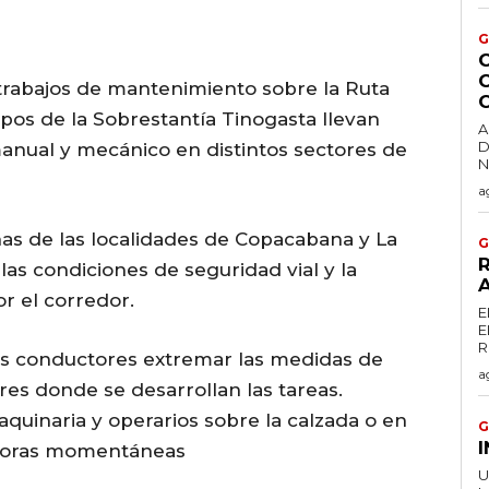
G
C
 trabajos de mantenimiento sobre la Ruta
pos de la Sobrestantía Tinogasta llevan
A
D
nual y mecánico en distintos sectores de
a
as de las localidades de Copacabana y La
G
R
 las condiciones de seguridad vial y la
or el corredor.
E
E
los conductores extremar las medidas de
a
ores donde se desarrollan las tareas.
uinaria y operarios sobre la calzada o en
G
moras momentáneas
U