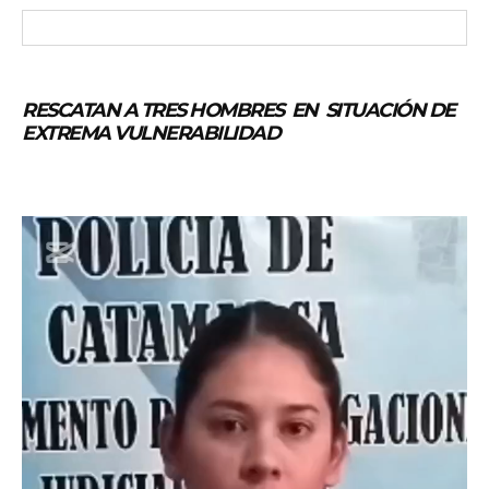
RESCATAN A TRES HOMBRES EN SITUACIÓN DE
EXTREMA VULNERABILIDAD
R
e
p
r
o
d
u
c
t
o