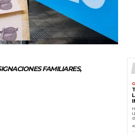
GNACIONES FAMILIARES,
G
T
H
L
d
a