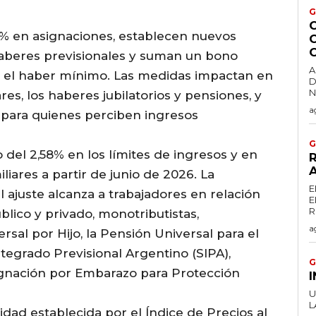
G
% en asignaciones, establecen nuevos
C
aberes previsionales y suman un bono
A
n el haber mínimo. Las medidas impactan en
D
es, los haberes jubilatorios y pensiones, y
a
 para quienes perciben ingresos
G
 del 2,58% en los límites de ingresos y en
R
liares a partir de junio de 2026. La
E
 ajuste alcanza a trabajadores en relación
E
lico y privado, monotributistas,
a
rsal por Hijo, la Pensión Universal para el
tegrado Previsional Argentino (SIPA),
G
signación por Embarazo para Protección
U
lidad establecida por el Índice de Precios al