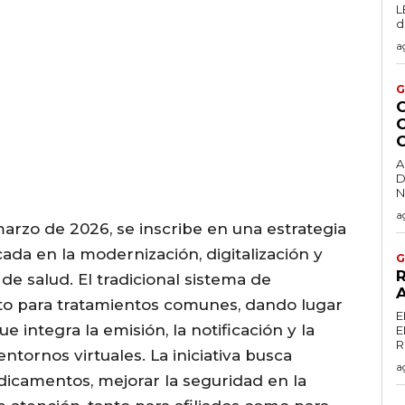
L
d
a
G
C
A
D
a
marzo de 2026, se inscribe en una estrategia
cada en la modernización, digitalización y
G
R
de salud. El tradicional sistema de
cto para tratamientos comunes, dando lugar
E
 integra la emisión, la notificación y la
E
entornos virtuales. La iniciativa busca
a
edicamentos, mejorar la seguridad en la