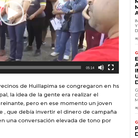
I
Y
D
a
G
05:14
vecinos de Huillapima se congregaron en hs
G
al, la idea de la gente era realizar el
C
 reinante, pero en ese momento un joven
a
e , que debía invertir el dinero de campaña
en una conversación elevada de tono por
G