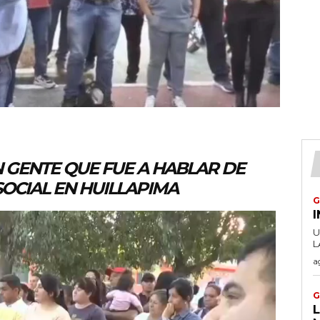
 GENTE QUE FUE A HABLAR DE
SOCIAL EN HUILLAPIMA
G
U
a
G