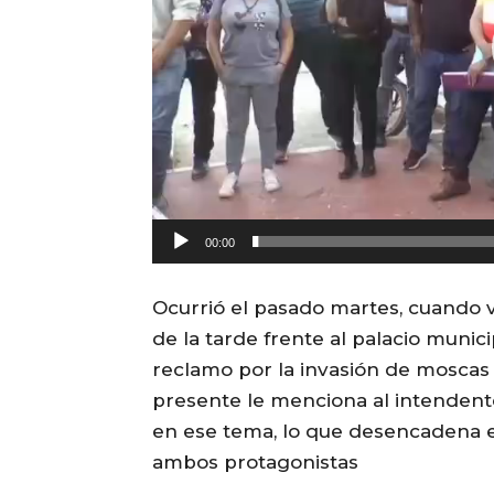
d
u
c
t
o
r
d
e
v
00:00
i
Ocurrió el pasado martes, cuando 
d
de la tarde frente al palacio municip
e
reclamo por la invasión de moscas
o
presente le menciona al intendent
en ese tema, lo que desencadena 
ambos protagonistas