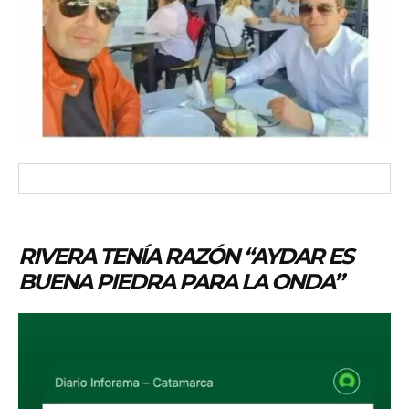
RIVERA TENÍA RAZÓN “AYDAR ES
BUENA PIEDRA PARA LA ONDA”
R
e
p
r